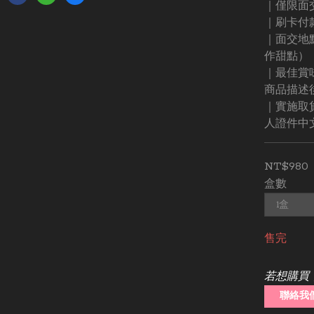
｜僅限面
｜刷卡付款 V
｜面交地
作甜點）
｜最佳賞
商品描述
｜實施取
人證件中
NT$980
盒數
售完
若想購買
聯絡我