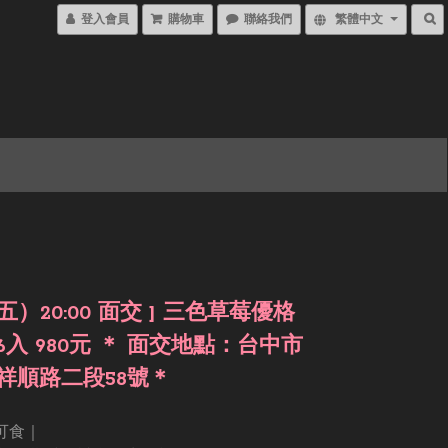
登入會員
購物車
聯絡我們
繁體中文
6（五）20:00 面交 ] 三色草莓優格
入 980元 ＊ 面交地點：台中市
祥順路二段58號＊
可食｜