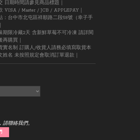
交 日期時間請參見商品標題｜
ISA / Master / JCB / APPLEPAY｜
點：台中市北屯區祥順路二段58號（幸子手
｜
味期限冷藏2天 含新鮮草莓不可冷凍 請詳閱
後再購買｜
貨實名制 訂購人/收貨人請務必填寫取貨本
文姓名 未按照規定會取消訂單退款｜
，請聯絡我們。
們